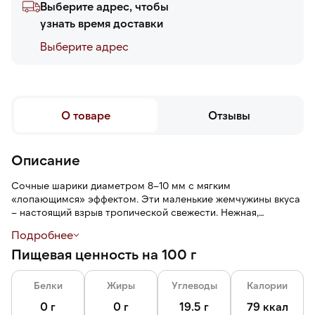
Выберите адрес, чтобы
узнать время доставки
Выберите адреc
О товаре
Отзывы
Описание
Сочные шарики диаметром 8–10 мм с мягким
«лопающимся» эффектом. Эти маленькие жемчужины вкуса
– настоящий взрыв тропической свежести. Нежная,
полупрозрачная оболочка, скрывающая внутри сочный,
Подробнее
сладкий нектар драгонфрута
Пищевая ценность на 100 г
Белки
Жиры
Углеводы
Калории
0 г
0 г
19.5 г
79 ккал