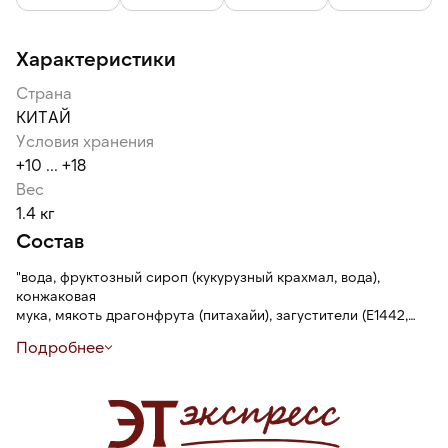
Характеристики
Страна
КИТАЙ
Условия хранения
+10 ... +18
Вес
1.4 кг
Состав
"вода, фруктозный сироп (кукурузный крахмал, вода),
конжаковая
мука, мякоть драгонфрута (питахайи), загустители (Е1442,
Е401, гуаровая
Подробнее
камедь, каррагинан, Е508), регуляторы кислотности (Е327,
лимонная
кислота, Е296, Е331), консервант (Е202), подсластитель
(сукралоза),
красители (Е129, Е124, Е133), антиокислитель Е386,
ароматизатор"