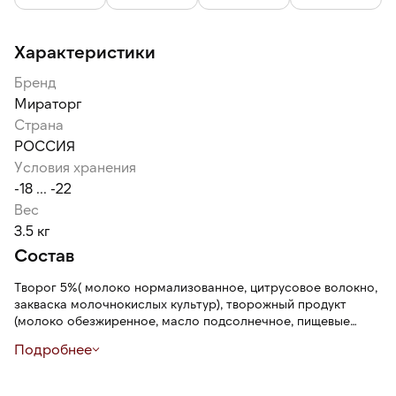
Характеристики
Бренд
Мираторг
Страна
РОССИЯ
Условия хранения
-18 ... -22
Вес
3.5 кг
Состав
Творог 5%( молоко нормализованное, цитрусовое волокно,
закваска молочнокислых культур), творожный продукт
(молоко обезжиренное, масло подсолнечное, пищевые
волокна (пшеничное, свекловичное), стабилизатор –
Подробнее
крахмал кукурузный модифицированный, уплотнитель –
хлорид кальция, фермент молокосвёртывающий, закваска
молочнокислых культур), сахар, крупа манная, меланж