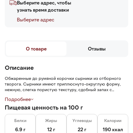
Выберите адрес, чтобы
узнать время доставки
Выберите адреc
О товаре
Отзывы
Описание
Обжаренные до румяной корочки сырники из отборного
творога. Сырники имеют приплюснуто-округлую форму,
нежную, слегка пористую текстуру, сдобный запах с
ванильными оттенками и сладкий сливочный вкус.
Подробнее
Пищевая ценность на 100 г
Сырники готовы, их достаточно разогреть на сковороде
или в микроволновой печи.
Белки
Жиры
Углеводы
Калории
6.9 г
12 г
22 г
190 ккал