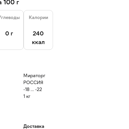
 100 г
Углеводы
Калории
0 г
240
ккал
Мираторг
РОССИЯ
-18 ... -22
1 кг
Доставка