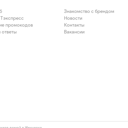
б
Знакомство с брендом
ЭТэкспресс
Новости
ие промокодов
Контакты
 ответы
Вакансии
ктов домой в Иркутске.