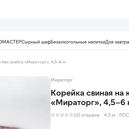
ОМАСТЕР
Сырный шеф
Безалкогольные напитки
Для завтр
 без хребта «Мираторг», 4,5–6 кг
Мираторг
Корейка свиная на 
«Мираторг», 4,5–6 
0 отзывов
4.5 кг
·
РО
0