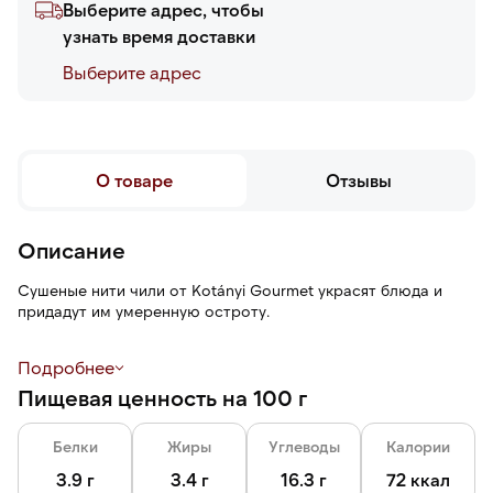
Выберите адрес, чтобы
узнать время доставки
Выберите адреc
О товаре
Отзывы
Описание
Сушеные нити чили от Kotányi Gourmet украсят блюда и
придадут им умеренную остроту.
Подходит для соусов (особенно выигрышно смотрится в
Подробнее
белых), для легких супов, а также для риса и блюд из белого
Пищевая ценность на 100 г
мяса.
Пластиковая банка обеспечивает надежное и удобное
Белки
Жиры
Углеводы
Калории
хранение на кухне.
3.9 г
3.4 г
16.3 г
72 ккал