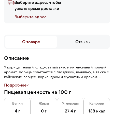
Выберите адрес, чтобы
узнать время доставки
Выберите адреc
О товаре
Отзывы
Описание
У корицы теплый, сладковатый вкус и интенсивный пряный
аромат. Корица сочетается с гвоздикой, ванилью, а также с
кайенским перцем, кориандром и мускатным орехом.
Подробнее
Молотую корицу можно добавлять во все виды сладких
Пищевая ценность на 100 г
блюд и выпечки, печеные фрукты и горячие напитки.
Пластиковая банка обеспечивает надежное и удобное
Белки
Жиры
Углеводы
Калории
хранение на кухне.
4 г
0 г
27.4 г
138 ккал