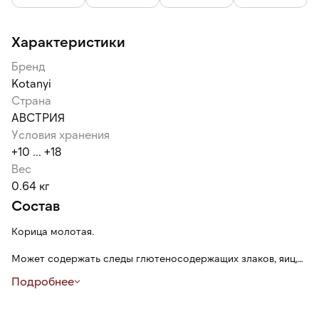
Характеристики
Бренд
Kotanyi
Страна
АВСТРИЯ
Условия хранения
+10 ... +18
Вес
0.64 кг
Состав
Корица молотая.
Может содержать следы глютеносодержащих злаков, яиц,
сои, сельдерея, семян кунжута, орехов, молока (лактозы),
Подробнее
горчицы.