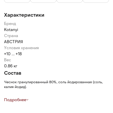
Характеристики
Бренд
Kotanyi
Страна
АВСТРИЯ
Условия хранения
+10 ... +18
Вес
0.86 кг
Состав
Чеснок гранулированный 80%, соль йодированная (соль,
калия йодид).
Может содержать следы глютеносодержащих злаков, яиц,
Подробнее
сои, сельдерея, семян кунжута, орехов, молока (лактозы),
горчицы.