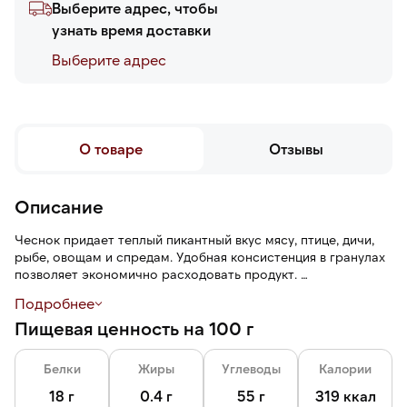
Выберите адрес, чтобы
узнать время доставки
Выберите адреc
О товаре
Отзывы
Описание
Чеснок придает теплый пикантный вкус мясу, птице, дичи,
рыбе, овощам и спредам. Удобная консистенция в гранулах
позволяет экономично расходовать продукт.
Подробнее
Пластиковая банка обеспечивает надежное и удобное
Пищевая ценность на 100 г
хранение на кухне.
Белки
Жиры
Углеводы
Калории
18 г
0.4 г
55 г
319 ккал