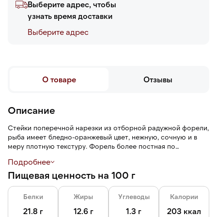
Выберите адрес, чтобы
узнать время доставки
Выберите адреc
О товаре
Отзывы
Описание
Стейки поперечной нарезки из отборной радужной форели,
рыба имеет бледно-оранжевый цвет, нежную, сочную и в
меру плотную текстуру. Форель более постная по
сравнению с семгой.
Подробнее
Пищевая ценность на 100 г
Шоковая заморозка позволяет сохранить вкусовые и
питательные свойства продукта, при этом льда на нем
практически нет.
Белки
Жиры
Углеводы
Калории
21.8 г
12.6 г
1.3 г
203 ккал