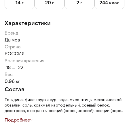
14 г
20 г
2 г
244 ккал
Характеристики
Бренд
Дымов
Страна
РОССИЯ
Условия хранения
-18 ... -22
Вес
0.96 кг
Состав
Говядина, филе грудки кур, вода, мясо птицы механической
обвалки, соль, крахмал картофельный, соевый белок,
декстроза, экстракты специй (перец черный), специи (перец
белый, кориандр), стабилизаторы (пирофосфат натрия,
Подробнее
полифосфат натрия), антиокислитель (аскорбиновая
кислота), регулятор кислотности(трифосфат натрия, ацетат