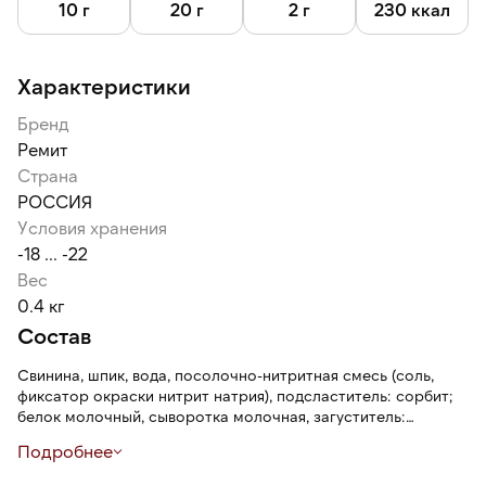
10 г
20 г
2 г
230 ккал
Характеристики
Бренд
Ремит
Страна
РОССИЯ
Условия хранения
-18 ... -22
Вес
0.4 кг
Состав
Свинина, шпик, вода, посолочно-нитритная смесь (соль,
фиксатор окраски нитрит натрия), подсластитель: сорбит;
белок молочный, сыворотка молочная, загуститель:
карбоксиметилцеллюлоза; регуляторы кислотности (ацетат
Подробнее
натрия, цитрат натрия, трифосфат натрия, пирофосфат
натрия, дигидропирофосфат натрия), соль, антиокислитель: