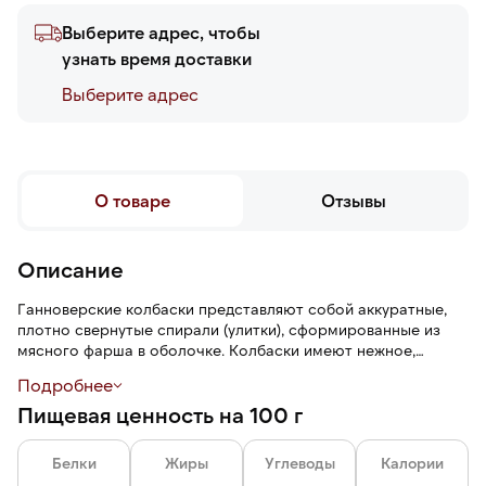
Выберите адрес, чтобы
узнать время доставки
Выберите адреc
О товаре
Отзывы
Описание
Ганноверские колбаски представляют собой аккуратные,
плотно свернутые спирали (улитки), сформированные из
мясного фарша в оболочке. Колбаски имеют нежное,
сочное мясо, упругую плотную текстуру, пряный аромат и
Подробнее
насыщенный мясной вкус с легкой пикантностью.
Пищевая ценность на 100 г
Белки
Жиры
Углеводы
Калории