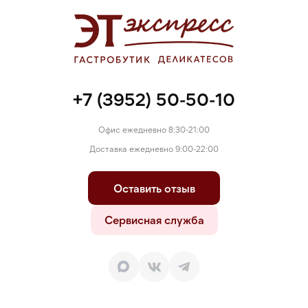
аскорбат натрия; декстроза, усилитель вкуса и аромата:
глутамат натрия; мальтодекстрин, майоран, чеснок,
сельдерей, перец черный. Содержит подсластитель, при
чрезмерном употреблении может оказывать слабительное
действие. Производится на предприятии, где также
используются горчица, орехи, глютен, соя и яйца.
+7 (3952) 50-50-10
Офис ежедневно 8:30-21:00
Доставка ежедневно 9:00-22:00
Оставить отзыв
Сервисная служба