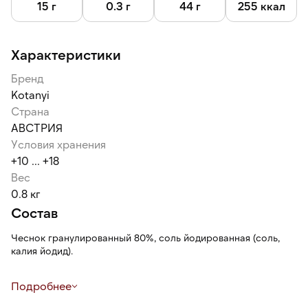
15 г
0.3 г
44 г
255 ккал
Характеристики
Бренд
Kotanyi
Страна
АВСТРИЯ
Условия хранения
+10 ... +18
Вес
0.8 кг
Состав
Чеснок гранулированный 80%, соль йодированная (соль,
калия йодид).
Может содержать следы глютеносодержащих злаков, яиц,
Подробнее
сои, сельдерея, семян кунжута, орехов, молока (лактозы),
горчицы.