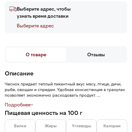
Выберите адрес, чтобы
узнать время доставки
Выберите адреc
О товаре
Отзывы
Описание
Чеснок придает теплый пикантный вкус мясу, птице, дичи,
рыбе, овощам и спредам. Удобная консистенция в гранулах
позволяет экономично расходовать продукт.
Подробнее
Пластиковая банка обеспечивает надежное и удобное
Пищевая ценность на 100 г
хранение на кухне.
Белки
Жиры
Углеводы
Калории