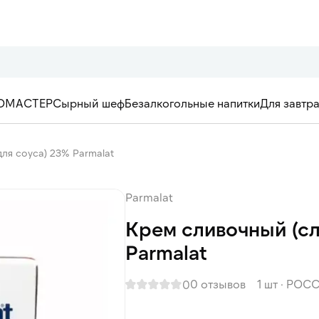
ОМАСТЕР
Сырный шеф
Безалкогольные напитки
Для завтр
ля соуса) 23% Parmalat
Parmalat
Крем сливочный (сл
Parmalat
0 отзывов
1 шт
·
РОСС
0