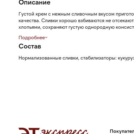
Описание
Густой крем с нежным сливочным вкусом пригото
качества. Сливки хорошо взбиваются не отсекают
хлопьями, сохраняют густую однородную консис
Подробнее
Используются для приготовления соусов и горячи
Состав
как стабильны при нагревании.
Нормализованные сливки, стабилизаторы: кукуру
Покупате