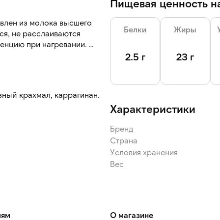
Пищевая ценность на
влен из молока высшего
Белки
Жиры
ся, не расслаиваются
тенцию при нагревании.
2.5 г
23 г
х блюд и горячих блюд, так
зный крахмал, каррагинан.
Характеристики
Бренд
Страна
Условия хранения
Вес
лям
О магазине