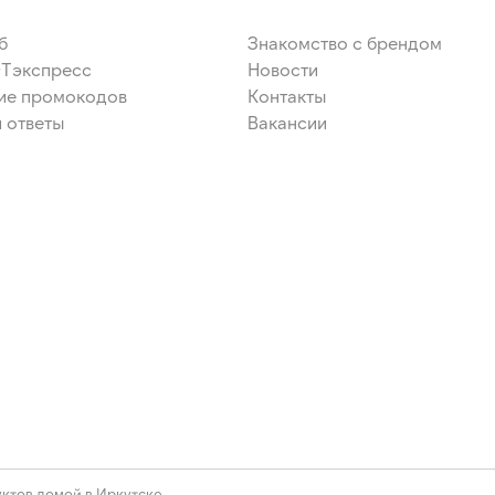
б
Знакомство с брендом
ЭТэкспресс
Новости
ие промокодов
Контакты
 ответы
Вакансии
ктов домой в Иркутске.