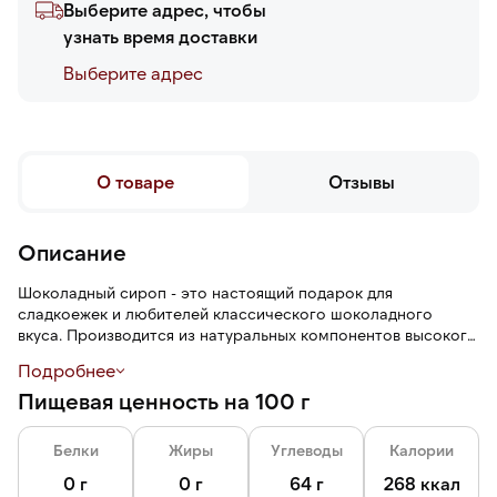
Выберите адрес, чтобы
узнать время доставки
Выберите адреc
О товаре
Отзывы
Описание
Шоколадный сироп - это настоящий подарок для
сладкоежек и любителей классического шоколадного
вкуса. Производится из натуральных компонентов высокого
качества, обладающих богатым ароматом и приятной
Подробнее
густотой. Такой сироп прекрасно дополняет любые
Пищевая ценность на 100 г
десерты, напитки и закуски,
Белки
Жиры
Углеводы
Калории
0 г
0 г
64 г
268 ккал