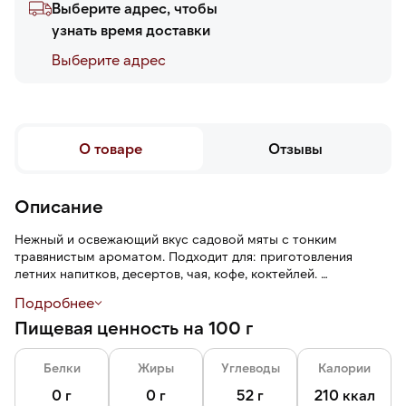
Выберите адрес, чтобы
узнать время доставки
Выберите адреc
О товаре
Отзывы
Описание
Нежный и освежающий вкус садовой мяты с тонким
травянистым ароматом. Подходит для: приготовления
летних напитков, десертов, чая, кофе, коктейлей.
Подробнее
В прочной пластиковой бутылке, удобной в использовании и
Пищевая ценность на 100 г
хранении.
Белки
Жиры
Углеводы
Калории
0 г
0 г
52 г
210 ккал