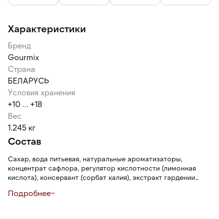
Характеристики
Бренд
Gourmix
Страна
БЕЛАРУСЬ
Условия хранения
+10 ... +18
Вес
1.245 кг
Состав
Сахар, вода питьевая, натуральные ароматизаторы,
концентрат сафлора, регулятор кислотности (лимонная
кислота), консервант (сорбат калия), экстракт гардении
(содержит эмульгатор(полиоксиэтилен(20) сорбитан
Подробнее
моноолеат, Твин80), антиокислители (аскорбат натрия,
аскорбиновая кислотаL-)).