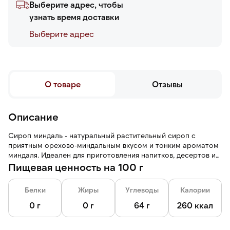
Выберите адрес, чтобы
узнать время доставки
Выберите адреc
О товаре
Отзывы
Описание
Сироп миндаль - натуральный растительный сироп с
приятным орехово-миндальным вкусом и тонким ароматом
миндаля. Идеален для приготовления напитков, десертов и
домашней выпечки.
Пищевая ценность на 100 г
Белки
Жиры
Углеводы
Калории
0 г
0 г
64 г
260 ккал