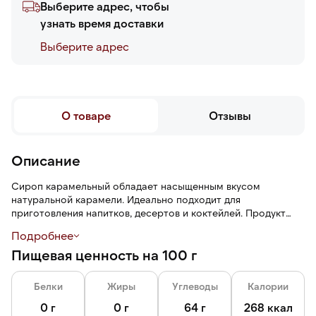
Выберите адрес, чтобы
узнать время доставки
Выберите адреc
О товаре
Отзывы
Описание
Сироп карамельный обладает насыщенным вкусом
натуральной карамели. Идеально подходит для
приготовления напитков, десертов и коктейлей. Продукт
изготовлен из натуральных ингредиентов, благодаря чему
Подробнее
сохраняет естественный вкус и аромат.
Пищевая ценность на 100 г
Белки
Жиры
Углеводы
Калории
0 г
0 г
64 г
268 ккал