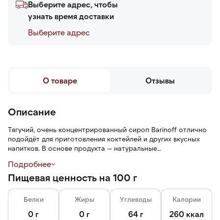
Выберите адрес, чтобы
узнать время доставки
Выберите адреc
О товаре
Отзывы
Описание
Тягучий, очень концентрированный сироп Barinoff отлично
подойдёт для приготовления коктейлей и других вкусных
напитков. В основе продукта — натуральные
концентрированные соки. Идеальное сочетание
Подробнее
насыщенного вкуса и мягкого фруктового аромата.
Пищевая ценность на 100 г
Сироп используется в качестве добавки для кофейных
напитков, холодного чая, лимонада, содовой, его можно
Белки
Жиры
Углеводы
Калории
добавлять в алкогольные напитки, мороженое, десерты.
0 г
0 г
64 г
260 ккал