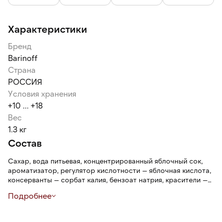
Стеклянная бутылка экологична, безопасна, не пропускает
неприятные запахи и не влияет на вкус продукта, удобна в
использовании.
Характеристики
Бренд
Barinoff
Страна
РОССИЯ
Условия хранения
+10 ... +18
Вес
1.3 кг
Состав
Сахар, вода питьевая, концентрированный яблочный сок,
ароматизатор, регулятор кислотности — яблочная кислота,
консерванты — сорбат калия, бензоат натрия, красители —
тартразин, синий блестящий FCF.
Подробнее