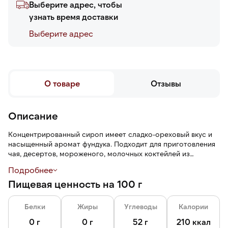
Выберите адрес, чтобы
узнать время доставки
Выберите адреc
О товаре
Отзывы
Описание
Концентрированный сироп имеет сладко-ореховый вкус и
насыщенный аромат фундука. Подходит для приготовления
чая, десертов, мороженого, молочных коктейлей из
мороженого, прохладительных напитков, лимонадов.
Подробнее
Пищевая ценность на 100 г
В прочной пластиковой бутылке, удобной в использовании и
хранении.
Белки
Жиры
Углеводы
Калории
0 г
0 г
52 г
210 ккал