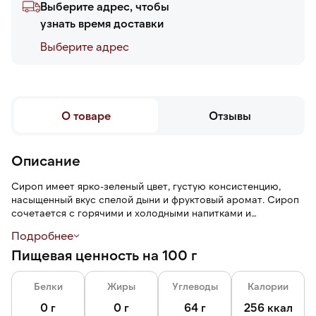
Выберите адрес, чтобы
узнать время доставки
Выберите адреc
О товаре
Отзывы
Описание
Сироп имеет ярко-зеленый цвет, густую консистенцию,
насыщенный вкус спелой дыни и фруктовый аромат. Сироп
сочетается с горячими и холодными напитками и
десертами. Стеклянная бутылка экологична, безопасна, не
Подробнее
пропускает неприятные запахи и не влияет на вкус
Пищевая ценность на 100 г
продукта, удобна в использовании.
Белки
Жиры
Углеводы
Калории
0 г
0 г
64 г
256 ккал