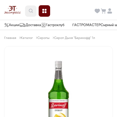
Акции
Доставка
Гастроклуб
ГАСТРОМАСТЕР
Сырный 
Главная
Каталог
Сиропы
Сироп Дыня "Баринофф" 1л