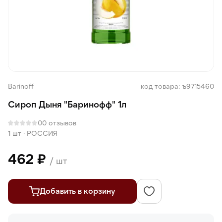
Barinoff
код товара: ъ9715460
Сироп Дыня "Баринофф" 1л
0
0 отзывов
1 шт
·
РОССИЯ
462 ₽
/ шт
Добавить в корзину