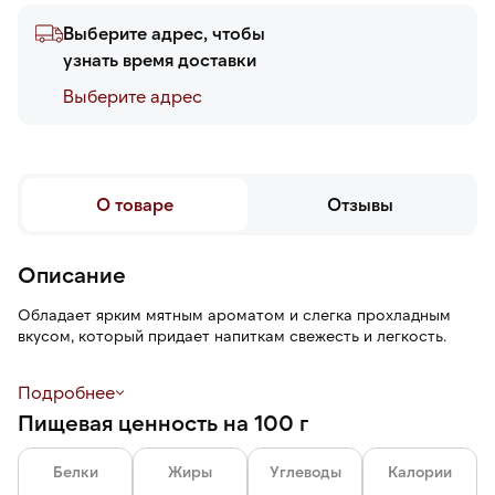
Выберите адрес, чтобы
узнать время доставки
Выберите адреc
О товаре
Отзывы
Описание
Обладает ярким мятным ароматом и слегка прохладным
вкусом, который придает напиткам свежесть и легкость.
Используется для приготовления классических и авторских
Подробнее
коктейлей, лимонадов, смузи, десертов и выпечки.
Пищевая ценность на 100 г
Стеклянная бутылка экологична, безопасна, не пропускает
неприятные запахи и не влияет на вкус продукта, удобна в
Белки
Жиры
Углеводы
Калории
использовании.