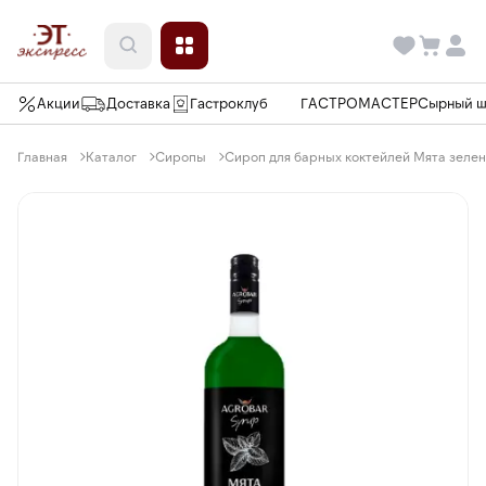
Акции
Доставка
Гастроклуб
ГАСТРОМАСТЕР
Сырный 
Главная
Каталог
Сиропы
Сироп для барных коктейлей Мята зеленая