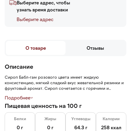
Выберите адрес, чтобы
узнать время доставки
Выберите адреc
О товаре
Отзывы
Описание
Сироп Бабл-гам розового цвета имеет жидкую
консистенцию, мягкий сладкий вкус жевательной резинки и
фруктовый аромат. Сироп сочетается с горячими и
холодными напитками и десертами.
Подробнее
Пищевая ценность на 100 г
Пластиковая бутылка прочна, практична, устойчива к
внешним воздействиям.
Белки
Жиры
Углеводы
Калории
0 г
0 г
64.3 г
258 ккал