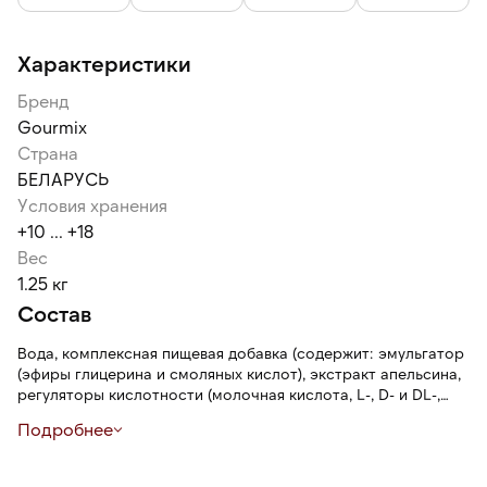
Характеристики
Бренд
Gourmix
Страна
БЕЛАРУСЬ
Условия хранения
+10 ... +18
Вес
1.25 кг
Состав
Вода, комплексная пищевая добавка (содержит: эмульгатор
(эфиры глицерина и смоляных кислот), экстракт апельсина,
регуляторы кислотности (молочная кислота, L-, D- и DL-,
лимонная кислота), консервант (сорбат калия),
Подробнее
антиокислитель (альфа-Токоферол)), консервант (сорбат
калия), краситель(антоцианы), натуральный ароматизаторы,
регулятор кислотности (лимонная кислота), сахар.