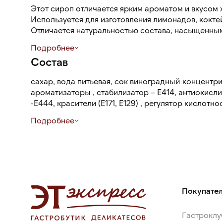
Этот сироп отличается ярким ароматом и вкусом 
Используется для изготовления лимонадов, коктей
Отличается натуральностью состава, насыщенны
сладким послевкусием
Подробнее
Состав
сахар, вода питьевая, сок виноградный концент
ароматизаторы , стабилизатор – Е414, антиокисли
-Е444, красители (Е171, Е129) , регулятор кислотности – лимонная кислота,
консерванты – сорбат калия, бензоат натрия.
Подробнее
Покупате
Гастроклу