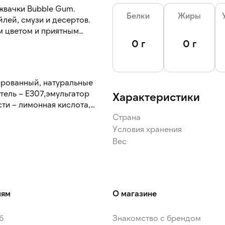
жвачки Bubble Gum.
Белки
Жиры
лей, смузи и десертов.
м цветом и приятным
0 г
0 г
рированный, натуральные
тель – Е307,эмульгатор
Характеристики
Страна
Условия хранения
Вес
лям
О магазине
б
Знакомство с брендом