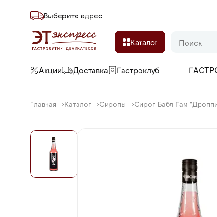
Выберите адреc
Каталог
Акции
Доставка
Гастроклуб
ГАСТР
Главная
Каталог
Сиропы
Сироп Бабл Гам "Дроппи"