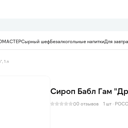
ОМАСТЕР
Сырный шеф
Безалкогольные напитки
Для завтр
, 1 л
Сироп Бабл Гам "Дро
0 отзывов
1 шт
·
РОСС
0