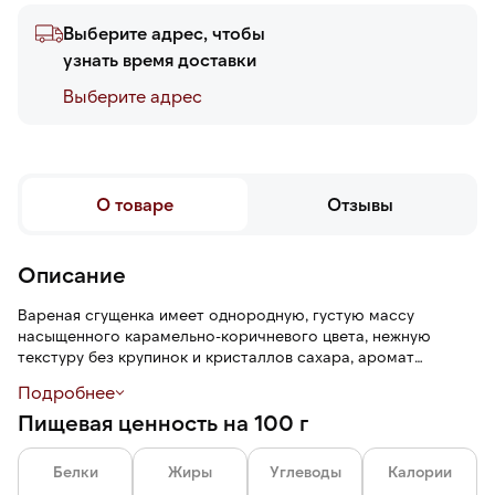
Выберите адрес, чтобы
узнать время доставки
Выберите адреc
О товаре
Отзывы
Описание
Вареная сгущенка имеет однородную, густую массу
насыщенного карамельно-коричневого цвета, нежную
текстуру без крупинок и кристаллов сахара, аромат
топленого молока, карамельный вкус. Сгущенка не жидкая,
Подробнее
не растекается, но при этом остается достаточно мягкой и
Пищевая ценность на 100 г
пластичной для смешивания с другими ингредиентами.
Белки
Жиры
Углеводы
Калории