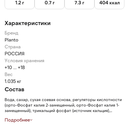
1.2 г
0.7 г
7.3 г
404 ккал
Характеристики
Бренд
Planto
Страна
РОССИЯ
Условия хранения
+10 ... +18
Вес
1.035 кг
Состав
Вода, сахар, сухая соевая основа, регуляторы кислотности
(орто-Фосфат калия 2-замещенный, орто-Фосфат калия 1-
замещенный), трикальций фосфат (источник кальция),
стабилизаторы (гуаровая камедь, геллановая камедь),
Подробнее
ароматизатор, соль.
Может содержать следы глютена и орехов.