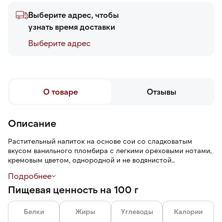
Выберите адрес, чтобы
узнать время доставки
Выберите адреc
О товаре
Отзывы
Описание
Растительный напиток на основе сои со сладковатым
вкусом ванильного пломбира с легкими ореховыми нотами,
кремовым цветом, однородной и не водянистой
консистенцией.
Подробнее
Пищевая ценность на 100 г
Напиток подходит для веганов и людей с
непереносимостью лактозы, аллергией на белок коровьего
молока.
Белки
Жиры
Углеводы
Калории