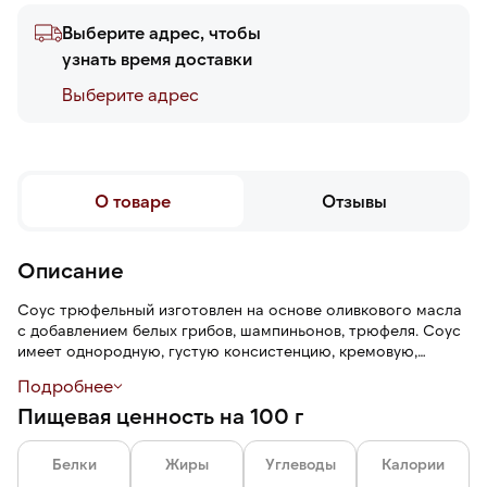
Выберите адрес, чтобы
узнать время доставки
Выберите адреc
О товаре
Отзывы
Описание
Соус трюфельный изготовлен на основе оливкового масла
с добавлением белых грибов, шампиньонов, трюфеля. Соус
имеет однородную, густую консистенцию, кремовую,
маслянистую текстуру, древесный аромат, насыщенный
Подробнее
грибной вкус с землистыми нотами.
Пищевая ценность на 100 г
Белки
Жиры
Углеводы
Калории