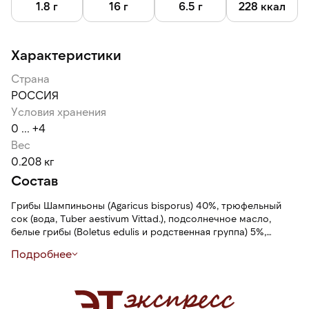
1.8 г
16 г
6.5 г
228 ккал
Характеристики
Страна
РОССИЯ
Условия хранения
0 ... +4
Вес
0.208 кг
Состав
Грибы Шампиньоны (Agaricus bisporus) 40%, трюфельный
сок (вода, Tuber aestivum Vittad.), подсолнечное масло,
белые грибы (Boletus edulis и родственная группа) 5%,
модифицированный крахмал, летний трюфель (Tuber
Подробнее
aestivum) Vittad ) 3%, оливковое масло