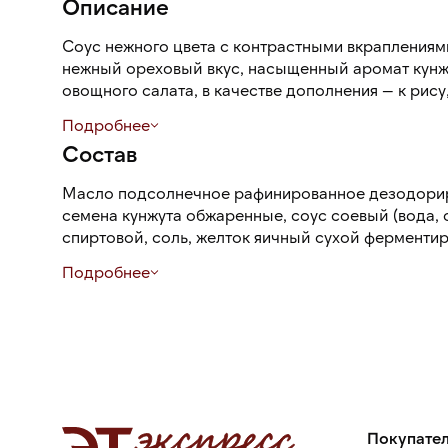
Описание
Соус нежного цвета с контрастными вкраплениям
нежный ореховый вкус, насыщенный аромат кунж
овощного салата, в качестве дополнения — к рису,
Подробнее
Пластиковая бутылка с удобным дозатором: соус
Состав
надавливании.
Масло подсолнечное рафинированное дезодориро
семена кунжута обжаренные, соус соевый (вода, с
спиртовой, соль, желток яичный сухой ферменти
обжаренный дробленый, масло кунжутное нерафи
Подробнее
Е1422 и ксантановая камедь, консервант: сорбино
и аромата Е631 и Е627, антиокислитель и консерв
Возможно наличие следов горчицы, рыбы, моллюс
переработки.
Покупате