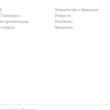
б
Знакомство с брендом
ЭТэкспресс
Новости
ие промокодов
Контакты
 ответы
Вакансии
ктов домой в Иркутске.