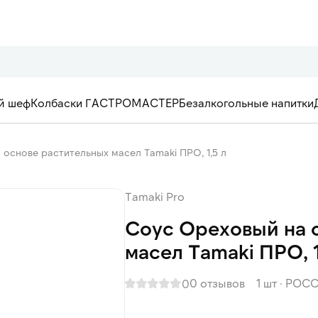
й шеф
Колбаски ГАСТРОМАСТЕР
Безалкогольные напитки
основе растительных масел Tamaki ПРО, 1,5 л
Tamaki Pro
Соус Ореховый на 
масел Tamaki ПРО, 1
0 отзывов
1 шт
·
РОСС
0