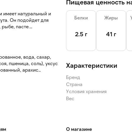
Пищевая ценность на
и имеет натуральный и
Белки
Жиры
ута. Он подойдет для
 рыбе, пасте.
2.5 г
41 г
 плавно вытекает при
ванное, вода, сахар,
оя, пшеница, соль), уксус
Характеристики
рованный, арахис
нированное, загустители
Бренд
вая кислота, усилители вкуса
Страна
ант Е385.
Условия хранения
Вес
ков и продуктов их
лям
О магазине