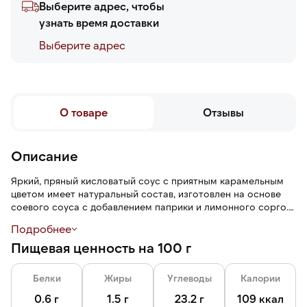
Выберите адрес, чтобы
узнать время доставки
Выберите адреc
О товаре
Отзывы
Описание
Яркий, пряный кисловатый соус с приятным карамельным
цветом имеет натуральный состав, изготовлен на основе
соевого соуса с добавлением паприки и лимонного сорго.
Подробнее
Соус придает морепродуктам, рыбе, мясу птицы, овощам и
Пищевая ценность на 100 г
тофу экзотический, яркий и более глубокий вкус.
Пластиковая бутылка с дозатором гигиенична, позволяет
Белки
Жиры
Углеводы
Калории
добавлять соус непосредственно в блюдо, минимизировать
потерю продукта.
0.6 г
1.5 г
23.2 г
109 ккал