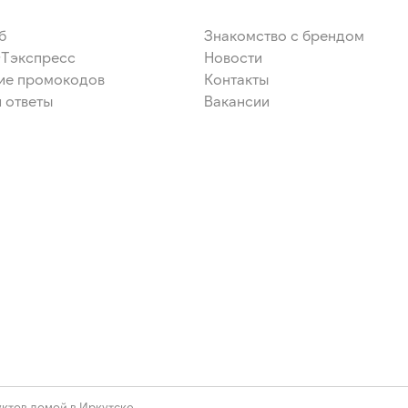
б
Знакомство с брендом
ЭТэкспресс
Новости
ие промокодов
Контакты
 ответы
Вакансии
ктов домой в Иркутске.