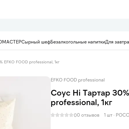
ОМАСТЕР
Сырный шеф
Безалкогольные напитки
Для завтр
% EFKO FOOD professional, 1кг
EFKO FOOD professional
Соус Hi Тартар 30
professional, 1кг
0 отзывов
1 шт
·
РОСС
0