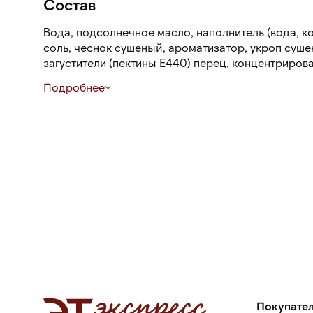
Состав
Вода, подсолнечное масло, наполнитель (вода, 
соль, чеснок сушеный, ароматизатор, укроп суше
загустители (пектины Е440) перец, концентриров
эмульгатор крахмал кукурузный, сахар, соль повар
Подробнее
консервант сорбат калия, ароматизатор «Горчиц
«Малосольный огурец», бета-каротин.
Покупате