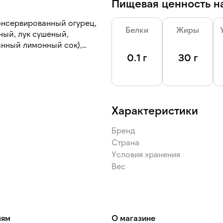
Пищевая ценность на
консервированный огурец,
Белки
Жиры
ный, лук сушеный,
анный лимонный сок),
енная, уксус, лук,
0.1 г
30 г
а», ароматизатор
Характеристики
Бренд
Страна
Условия хранения
Вес
лям
О магазине