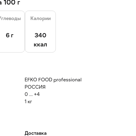
 100 г
Углеводы
Калории
6 г
340
ккал
EFKO FOOD professional
РОССИЯ
0 ... +4
1 кг
Доставка