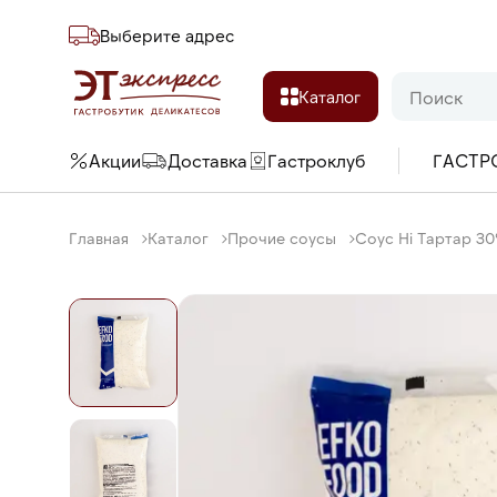
Выберите адреc
Каталог
Акции
Доставка
Гастроклуб
ГАСТР
Главная
Каталог
Прочие соусы
Соус Hi Тартар 30