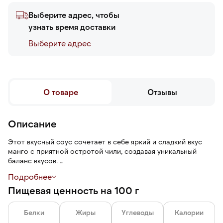
Выберите адрес, чтобы
узнать время доставки
Выберите адреc
О товаре
Отзывы
Описание
Этот вкусный соус сочетает в себе яркий и сладкий вкус
манго с приятной остротой чили, создавая уникальный
баланс вкусов.
Подробнее
Подходит для подачи к блюдам азиатской кухни, таким как
Пищевая ценность на 100 г
жареная курица, рыба, овощи и экзотические гарниры
Белки
Жиры
Углеводы
Калории