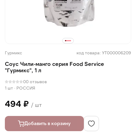
Гурмикс
код товара: УТ000006209
Соус Чили-манго серия Food Service
"Гурмикс", 1 л
0
0 отзывов
1 шт
·
РОССИЯ
494 ₽
/ шт
Добавить в корзину