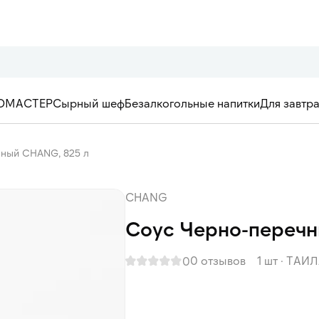
ОМАСТЕР
Сырный шеф
Безалкогольные напитки
Для завтр
ный CHANG, 825 л
CHANG
Соус Черно-перечн
0 отзывов
1 шт
·
ТАИЛ
0