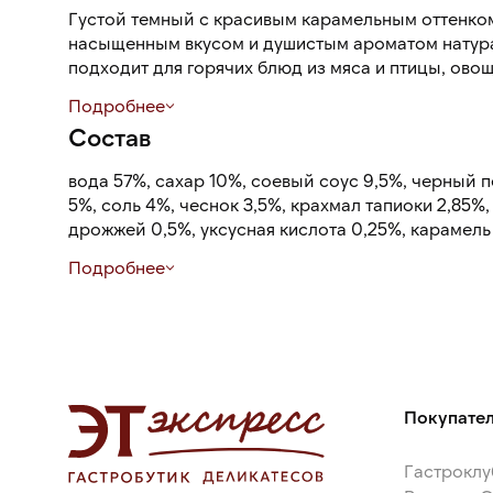
Густой темный с красивым карамельным оттенко
насыщенным вкусом и душистым ароматом натура
подходит для горячих блюд из мяса и птицы, овощ
поджарки. Используется как дип-соус для закусок
Подробнее
Состав
Пластиковая бутылка с дозатором гигиенична, по
непосредственно в блюдо, минимизировать потер
вода 57%, сахар 10%, соевый соус 9,5%, черный 
5%, соль 4%, чеснок 3,5%, крахмал тапиоки 2,85%,
дрожжей 0,5%, уксусная кислота 0,25%, карамель
0,1%
Подробнее
Покупате
Гастроклу