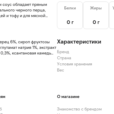
м соус обладает пряным
Белки
Жиры
льного черного перца,
ей и тофу и для мясной
, сочетается со стейками.
0 г
0 г
зволяет добавлять соус
ю продукта.
Характеристики
перец 6%, сироп фруктозы
 глутамат натрия 1%, экстракт
Бренд
 0,3%, ксантановая камедь
Страна
Условия хранения
Вес
лям
О магазине
б
Знакомство с брендом