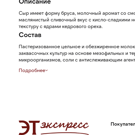
Описание
Сыр имеет форму бруса, молочный аромат со см
маслянистый сливочный вкус с кисло-сладкими н
текстуру с ядрами кедрового ореха.
Состав
Пастеризованное цельное и обезжиренное молок
заквасочных культур на основе мезофильных и 
микроорганизмов, соли с антислеживающим агентом (Е536), ягод брусники
целых сушеных, орехов кедровых очищенных жар
Подробнее
обыкновенного листьев сухих, мёда натурального
молокосвертывающего ферментного препарата м
уплотнителя хлорида кальция (Е509), консерванта нитрата натрия (Е251),
красителя пищевого аннато (Е160b), допускается использование консерванта
натамицина (Е235) для обработки поверхности сы
Покупате