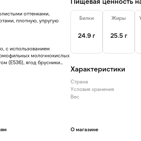
Пищевая ценность на
олистыми оттенками,
Белки
Жиры
отами, плотную, упругую
24.9 г
25.5 г
о, с использованием
термофильных молочнокислых
Характеристики
еных (ядра), розмарина
 липового,
Страна
икробного происхождения,
Условия хранения
Вес
ра.
лям
О магазине