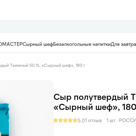
ОМАСТЕР
Сырный шеф
Безалкогольные напитки
Для завтр
дый Таежный 50 %, «Сырный шеф», 180 г
Сыр полутвердый Т
«Сырный шеф», 180
1 отзыв
1 шт
·
РОСС
5.0