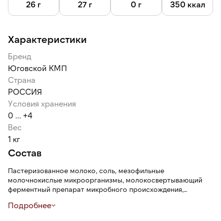
26 г
27 г
0 г
350 ккал
Характеристики
Бренд
Юговской КМП
Страна
РОССИЯ
Условия хранения
0 ... +4
Вес
1 кг
Состав
Пастеризованное молоко, соль, мезофильные
молочнокислые микроорганизмы, молокосвертывающий
ферментный препарат микробного происхождения,
уплотнитель хлорид кальция, консервант нитрат натрия,
Подробнее
краситель натуральный «Аннато экстракт» (вода,
натуральный краситель (Е160b, регулятор кислотности