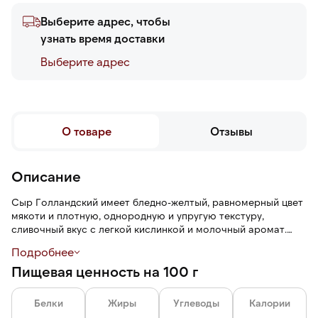
Выберите адрес, чтобы
узнать время доставки
Выберите адреc
О товаре
Отзывы
Описание
Сыр Голландский имеет бледно-желтый, равномерный цвет
мякоти и плотную, однородную и упругую текстуру,
сливочный вкус с легкой кислинкой и молочный аромат.
Сыр не ломается и не крошится. При запекании
Подробнее
равномерно и быстро плавится.
Пищевая ценность на 100 г
Белки
Жиры
Углеводы
Калории