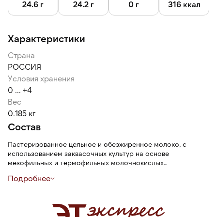
24.6 г
24.2 г
0 г
316 ккал
Характеристики
Страна
РОССИЯ
Условия хранения
0 ... +4
Вес
0.185 кг
Состав
Пастеризованное цельное и обезжиренное молоко, с
использованием заквасочных культур на основе
мезофильных и термофильных молочнокислых
микроорганизмов, соль, грецкий орех жареный дробленый,
Подробнее
орех фундук жареный дробленый, орех кедровый жаренный,
орех миндаль жареный дробленый, молокосвертывающий
ферментный препарат микробного происхождения,
уплотнитель хлорид кальция (Е509), консервант нитрат