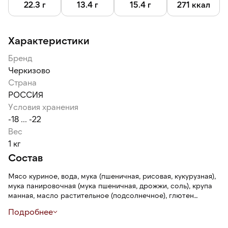
22.3 г
13.4 г
15.4 г
271 ккал
Характеристики
Бренд
Черкизово
Страна
РОССИЯ
Условия хранения
-18 ... -22
Вес
1 кг
Состав
Мясо куриное, вода, мука (пшеничная, рисовая, кукурузная),
мука панировочная (мука пшеничная, дрожжи, соль), крупа
манная, масло растительное (подсолнечное), глютен
пшеничный, крахмал (кукурузный, картофельный), соль,
Подробнее
ароматизатор натуральный (лимон, чеснок (содержит
стабилизатор Е1450, антиокислитель Е306, носитель Е1520,