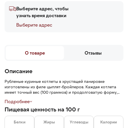
Выберите адрес, чтобы
узнать время доставки
Выберите адреc
О товаре
Отзывы
Описание
Рубленые куриные котлеты в хрустящей панировке
изготовлены из филе цыплят-бройлеров. Каждая котлета
имеет точный вес (100 граммов) и продолговатую форму,
пряный аромат и насыщенный куриный вкус с легкой
Подробнее
пикантностью.
Пищевая ценность на 100 г
Белки
Жиры
Углеводы
Калории