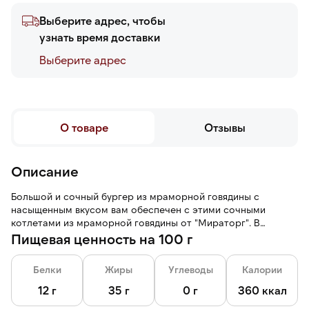
Выберите адрес, чтобы
узнать время доставки
Выберите адреc
О товаре
Отзывы
Описание
Большой и сочный бургер из мраморной говядины с
насыщенным вкусом вам обеспечен с этими сочными
котлетами из мраморной говядины от "Мираторг". В
упаковке 5 котлет.
Пищевая ценность на 100 г
Белки
Жиры
Углеводы
Калории
12 г
35 г
0 г
360 ккал