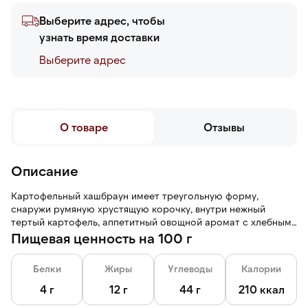
Выберите адрес, чтобы
узнать время доставки
Выберите адреc
О товаре
Отзывы
Описание
Картофельный хашбраун имеет треугольную форму,
снаружи румяную хрустящую корочку, внутри нежный
тертый картофель, аппетитный овощной аромат с хлебными
нотами.
Пищевая ценность на 100 г
Белки
Жиры
Углеводы
Калории
4 г
12 г
44 г
210 ккал