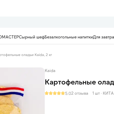
ОМАСТЕР
Сырный шеф
Безалкогольные напитки
Для завтр
ртофельные оладьи Kaida, 2 кг
Kaida
Картофельные оладь
2 отзыва
1 шт
·
КИТА
5.0