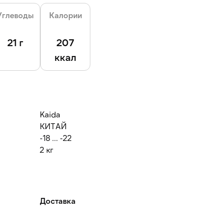
Углеводы
Калории
21 г
207
ккал
Kaida
КИТАЙ
-18 ... -22
2 кг
Доставка