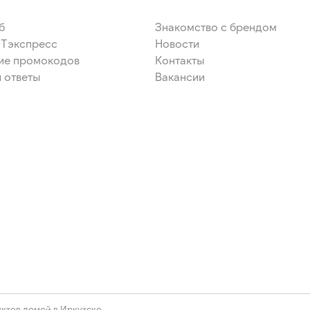
б
Знакомство с брендом
ЭТэкспресс
Новости
ие промокодов
Контакты
 ответы
Вакансии
ктов домой в Иркутске.