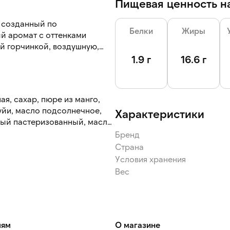
Пищевая ценность на
, созданный по
Белки
Жиры
й аромат с оттенками
ой горчинкой, воздушную,
1.9 г
16.6 г
я, сахар, пюре из манго,
уйи, масло подсолнечное,
Характеристики
чный пастеризованный, масло
рахмал кукурузный, желатин,
Бренд
вант сорбат калия, сода
Страна
натуральный маракуйя, соль,
Условия хранения
льгинат натрия. Продукт
Вес
реработки.
лям
О магазине