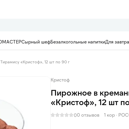
ОМАСТЕР
Сырный шеф
Безалкогольные напитки
Для завтр
Тирамису «Кристоф», 12 шт по 90 г
Кристоф
Пирожное в креман
«Кристоф», 12 шт по
0 отзывов
1 кор
·
РОС
0