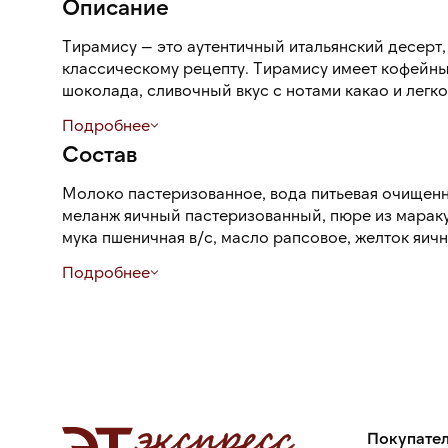
Описание
Тирамису — это аутентичный итальянский десерт
классическому рецепту. Тирамису имеет кофейны
шоколада, сливочный вкус с нотами какао и легк
мягкую текстуру.
Подробнее
Состав
Молоко пастеризованное, вода питьевая очищенна
меланж яичный пастеризованный, пюре из марак
мука пшеничная в/с, масло рапсовое, желток яи
соевое, пудра сахарная, молоко сухое цельное, к
Подробнее
регулятор кислотности лимонная кислота, консер
пищевая, краситель бета-каротин, ароматизатор 
ароматизатор натуральный манго, стабилизатор а
может содержать следы орехов и продукты их пе
Покупате