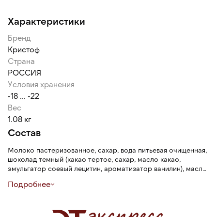
Характеристики
Бренд
Кристоф
Страна
РОССИЯ
Условия хранения
-18 ... -22
Вес
1.08 кг
Состав
Молоко пастеризованное, сахар, вода питьевая очищенная,
шоколад темный (какао тертое, сахар, масло какао,
эмульгатор соевый лецитин, ароматизатор ванилин), масло
подсолнечное, масло рапсовое, какао тертое, сироп
Подробнее
глюкозы, масло пальмоядровое, желток яичный
пастеризованный, масло соевое, желатин, какао порошок,
молоко сухое цельное, лактоза, молоко сухое
обезжиренное, консервант сорбат калия, соль. Продукт