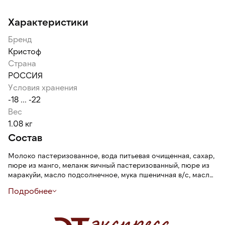
Характеристики
Бренд
Кристоф
Страна
РОССИЯ
Условия хранения
-18 ... -22
Вес
1.08 кг
Состав
Молоко пастеризованное, вода питьевая очищенная, сахар,
пюре из манго, меланж яичный пастеризованный, пюре из
маракуйи, масло подсолнечное, мука пшеничная в/с, масло
рапсовое, желток яичный пастеризованный, масло соевое,
Подробнее
пудра сахарная, молоко сухое цельное, крахмал
кукурузный, желатин, краситель кармин, регулятор
кислотности лимонная кислота, консерван сорбат калия,
сода пищевая, краситель бета-каротин, ароматизатор