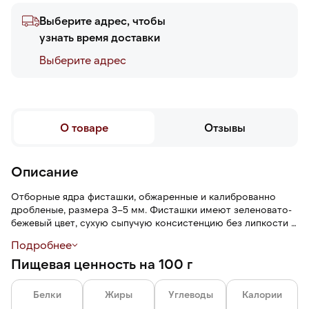
Выберите адрес, чтобы
узнать время доставки
Выберите адреc
О товаре
Отзывы
Описание
Отборные ядра фисташки, обжаренные и калиброванно
дробленые, размера 3–5 мм. Фисташки имеют зеленовато-
бежевый цвет, сухую сыпучую консистенцию без липкости и
пыли, ореховый аромат и сладковато-сливочный вкус с
Подробнее
легкими маслянистыми нотами.
Пищевая ценность на 100 г
Белки
Жиры
Углеводы
Калории