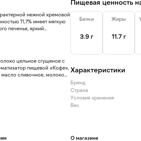
Пищевая ценность на
арактерной нежной кремовой
Белки
Жиры
ностью 11,7% имеет мягкую
го печенья, яркий
карамельными нотами.
3.9 г
11.7 г
вать продукт.
молоко цельное сгущеное с
роматизатор пищевой «Кофе»,
Характеристики
), масло сливочное, молоко
олоко обезжиренное, сахар
Бренд
(пшеничная мука, сахар,
Страна
е, вода, антиокислитель —
Условия хранения
шок, краситель — уголь
Вес
 гидрокарбонат аммония,
ное сухое, вода питьевая,
кстракт кофе,
ой «Коньяк», натуральный
ент — пропилен-гликоль,
лям
О магазине