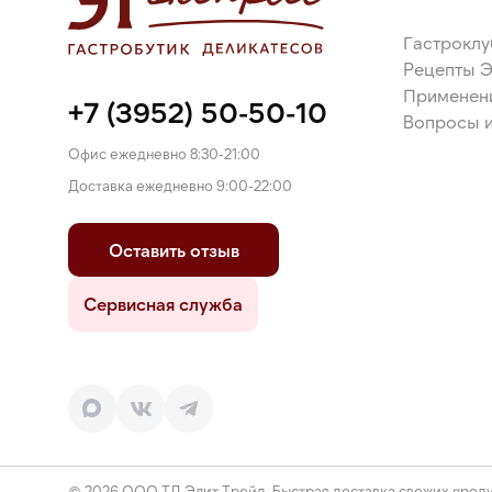
кофеин), комплексная пищевая добавка (эмульгат
жирных кислот, стабилизаторы: гуаровая камедь,
Гастроклу
карбоксиметилцеллюлоза).
Рецепты 
Применен
+7 (3952) 50-50-10
Вопросы и
Офис ежедневно 8:30-21:00
Доставка ежедневно 9:00-22:00
Оставить отзыв
Сервисная служба
© 2026 ООО ТД Элит Трейд. Быстрая доставка свежих проду