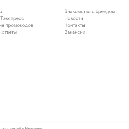
ор — моно- и диглицериды
 камедь рожкового дерева,
б
Знакомство с брендом
ЭТэкспресс
Новости
ие промокодов
Контакты
 ответы
Вакансии
ктов домой в Иркутске.