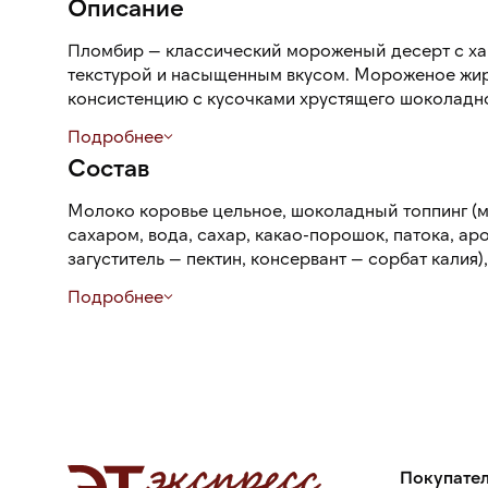
Описание
Пломбир — классический мороженый десерт с х
текстурой и насыщенным вкусом. Мороженое жир
консистенцию с кусочками хрустящего шоколадно
сливочный вкус и кофейный аромат с древесно-
Подробнее
Состав
Большая упаковка в 2,2 кг позволит долго расходо
Молоко коровье цельное, шоколадный топпинг (
сахаром, вода, сахар, какао-порошок, патока, а
загуститель — пектин, консервант — сорбат калия
цельное сгущеное с сахаром (молоко цельное, м
Подробнее
(сахароза)), сахар, крошка шоколадного печенья 
какао-порошок, масло растительное подсолнечно
лимонная кислота, глюкозный сироп, яичный поро
растительный, поваренная соль, разрыхлитель —
ароматизатор натуральный «какао»), молоко цель
комплексная пищевая добавка тирамису-основа (э
карамелизированный сахар, ароматизатор пищев
ароматизатор маскарпоне, влагоудерживающий аг
Покупате