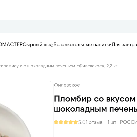
ОМАСТЕР
Сырный шеф
Безалкогольные напитки
Для завтр
тирамису и с шоколадным печеньем «Филевское», 2,2 кг
Филевское
Пломбир со вкусом 
шоколадным печенье
1 отзыв
1 шт
·
РОСС
5.0