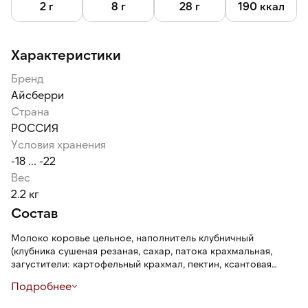
2 г
8 г
28 г
190 ккал
Характеристики
Бренд
Айсберри
Страна
РОССИЯ
Условия хранения
-18 ... -22
Вес
2.2 кг
Состав
Молоко коровье цельное, наполнитель клубничный
(клубника сушеная резаная, сахар, патока крахмальная,
загустители: картофельный крахмал, пектин, ксантовая
камедь, регулятор килостности — лимонная кислота,
Подробнее
ароматизатор пищевой «Клубника», консервант —
сорбиновая кислота, натуральные пищевые красители: