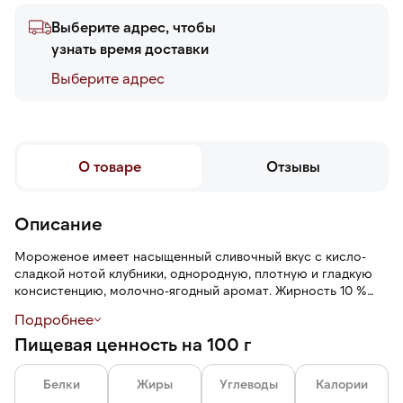
Выберите адрес, чтобы
узнать время доставки
Выберите адреc
О товаре
Отзывы
Описание
Мороженое имеет насыщенный сливочный вкус с кисло-
сладкой нотой клубники, однородную, плотную и гладкую
консистенцию, молочно-ягодный аромат. Жирность 10 %
относится к классическому стандарту пломбира, что дает
Подробнее
богатый молочный вкус и кремовую текстуру.
Пищевая ценность на 100 г
Белки
Жиры
Углеводы
Калории