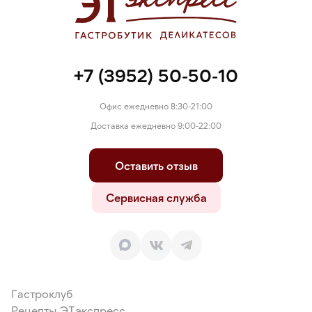
молочная сухая, молоко цельное сухое, сухой глюкозный
сироп, комплексная пищевая добавка (эмульгатор — моно- и
диглицериды жирных кислот, стабилизаторы: гуаровая
камедь, камедь рожкового дерева,
карбоксиметилцеллюлоза), краситель натуральный
+7 (3952) 50-50-10
пищевой — хлорофиллин / куркумин.
Офис ежедневно 8:30-21:00
Доставка ежедневно 9:00-22:00
Оставить отзыв
Сервисная служба
Гастроклуб
Рецепты ЭТэкспресс