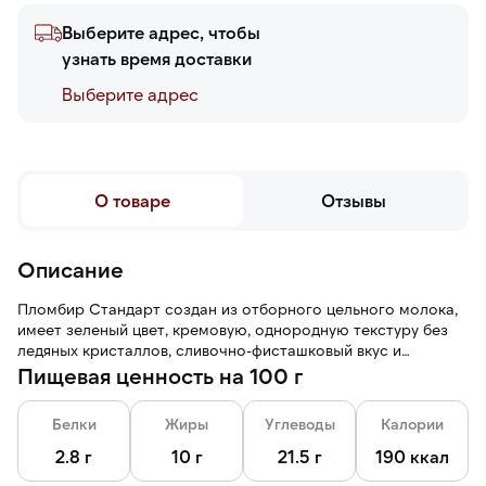
Выберите адрес, чтобы
узнать время доставки
Выберите адреc
О товаре
Отзывы
Описание
Пломбир Стандарт создан из отборного цельного молока,
имеет зеленый цвет, кремовую, однородную текстуру без
ледяных кристаллов, сливочно-фисташковый вкус и
ореховый аромат.
Пищевая ценность на 100 г
Белки
Жиры
Углеводы
Калории
2.8 г
10 г
21.5 г
190 ккал