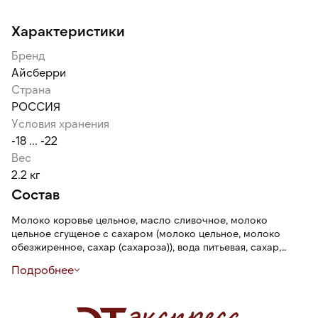
Характеристики
Бренд
Айсберри
Страна
РОССИЯ
Условия хранения
-18 ... -22
Вес
2.2 кг
Состав
Молоко коровье цельное, масло сливочное, молоко
цельное сгущеное с сахаром (молоко цельное, молоко
обезжиренное, сахар (сахароза)), вода питьевая, сахар,
комплексная пищева добавка «Фисташка-основа» (сахар,
Подробнее
вода, масса лесного ореха, миндальная мука,
антиокислитель — лимонная кислота, ароматизатор
натуральный фисташка, ароматизатор миндаль,
стабилизатор — камедь рожкового дерева), сыворотка