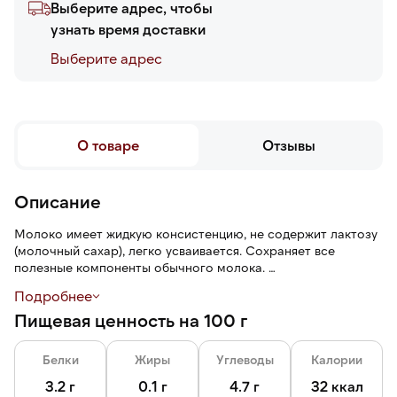
Выберите адрес, чтобы
узнать время доставки
Выберите адреc
О товаре
Отзывы
Описание
Молоко имеет жидкую консистенцию, не содержит лактозу
(молочный сахар), легко усваивается. Сохраняет все
полезные компоненты обычного молока.
Подробнее
Молоко подходит для ежедневного употребления в
Пищевая ценность на 100 г
самостоятельном виде, приготовления каш, напитков,
выпечки, омлетов, соусов, кремов и десертов.
Белки
Жиры
Углеводы
Калории
3.2 г
0.1 г
4.7 г
32 ккал