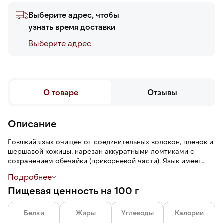
Выберите адрес, чтобы
узнать время доставки
Выберите адреc
О товаре
Отзывы
Описание
Говяжий язык очищен от соединительных волокон, пленок и
шершавой кожицы, нарезан аккуратными ломтиками с
сохранением обечайки (прикорневой части). Язык имеет
насыщенный мясной вкус, мягкую и сочную текстуру.
Подробнее
Пищевая ценность на 100 г
Погрузите продукт в вакуумной упаковке (сняв этикетку) в
горячую воду (около +80 °C) в течение 20—30 минут. Затем
после вскрытия продукт готов к употреблению.
Белки
Жиры
Углеводы
Калории