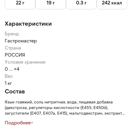
Храните при температуре от 0 ℃ до + 6 ℃ при
22 г
19 г
0.3 г
242 ккал
относительной влажности не более 75% — 21 сутки. После
вскрытия упаковки — при температуре от +2 ℃ до + 6 ℃ не
более 24 часов.
Характеристики
Бренд
Гастромастер
Страна
РОССИЯ
Условия хранения
0 ... +4
Вес
1 кг
Состав
Язык говяжий, соль нитритная, вода, пищевая добавка
(декстроза, регуляторы кислотности (Е451i, Е450iii),
загустители (Е407, Е407а, Е415), мальтодекстрин, экстракт
дрожжей, усилитель вкуса и аромата (Е621), агент
Подробнее
желирующий (Е508), антиокислители (Е301, Е330),
стабилизатор (Е452i)