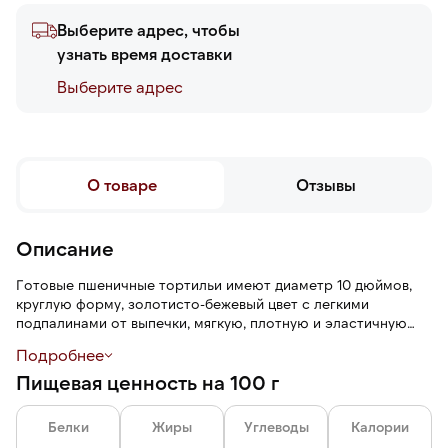
Выберите адрес, чтобы
узнать время доставки
Выберите адреc
О товаре
Отзывы
Описание
Готовые пшеничные тортильи имеют диаметр 10 дюймов,
круглую форму, золотисто-бежевый цвет с легкими
подпалинами от выпечки, мягкую, плотную и эластичную
текстуру, хлебный аромат, пшеничный вкус со сливочными
Подробнее
нотами. Лепешка не ломается при сворачивании, не рвется
Пищевая ценность на 100 г
и не трескается.
Белки
Жиры
Углеводы
Калории