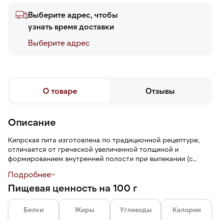
Выберите адрес, чтобы
узнать время доставки
Выберите адреc
О товаре
Отзывы
Описание
Кипрская пита изготовлена по традиционной рецептуре,
отличается от греческой увеличенной толщиной и
формированием внутренней полости при выпекании (с
кармашком). Такой формат позволяет легко наполнять
Подробнее
лепешку начинкой, сохраняя ее форму. Пита имеет плотную
Пищевая ценность на 100 г
мягкую текстуру, сладковатый вкус и аромат
свежеиспеченного хлеба.
Белки
Жиры
Углеводы
Калории
Пита подходит для приготовления сэндвичей.