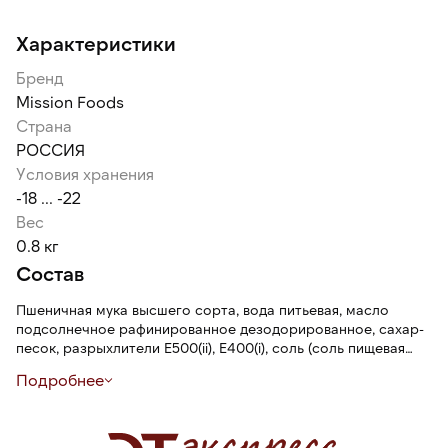
Характеристики
Бренд
Mission Foods
Страна
РОССИЯ
Условия хранения
-18 ... -22
Вес
0.8 кг
Состав
Пшеничная мука высшего сорта, вода питьевая, масло
подсолнечное рафинированное дезодорированное, сахар-
песок, разрыхлители Е500(ii), Е400(i), соль (соль пищевая
выварочная экстра, агент антислеживающий Е536),
Подробнее
эмульгатор Е471, глютен пшеничный, регулятор
кислотности Е296, консервант Е223.
Может содержать следовые количества молочных