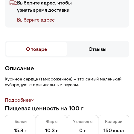
Выберите адрес, чтобы
узнать время доставки
Выберите адреc
О товаре
Отзывы
Описание
Куриное сердце (замороженное) – это самый маленький
субпродукт с оригинальным вкусом.
Субпродукт поставляется на подложке, удобной для
Подробнее
транспортировки.
Пищевая ценность на 100 г
Белки
Жиры
Углеводы
Калории
15.8 г
10.3 г
0 г
150 ккал