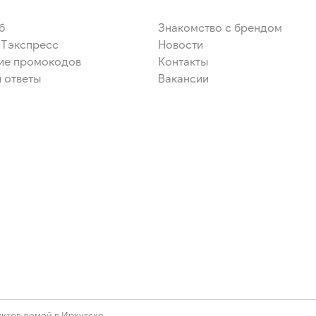
б
Знакомство с брендом
ЭТэкспресс
Новости
ие промокодов
Контакты
 ответы
Вакансии
ктов домой в Иркутске.