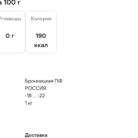
 100 г
Углеводы
Калории
0 г
190
ккал
Бронницкая ПФ
РОССИЯ
-18 ... -22
1 кг
Доставка