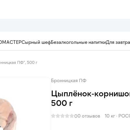
ОМАСТЕР
Сырный шеф
Безалкогольные напитки
Для завтр
ницкая ПФ", 500 г
Бронницкая ПФ
Цыплёнок-корнишон
500 г
0 отзывов
10 кг
·
РОС
0