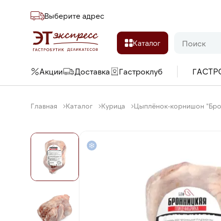
Выберите адреc
Каталог
Акции
Доставка
Гастроклуб
ГАСТР
Главная
Каталог
Курица
Цыплёнок-корнишон "Брон